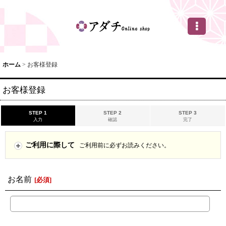
ホーム
>
お客様登録
お客様登録
STEP 1
STEP 2
STEP 3
入力
確認
完了
ご利用に際して
ご利用前に必ずお読みください。
お名前
[
必須
]