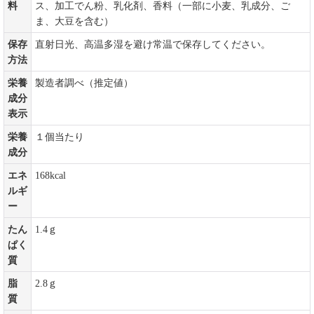
料
ス、加工でん粉、乳化剤、香料（一部に小麦、乳成分、ご
ま、大豆を含む）
保存
直射日光、高温多湿を避け常温で保存してください。
方法
栄養
製造者調べ（推定値）
成分
表示
栄養
１個当たり
成分
エネ
168kcal
ルギ
ー
たん
1.4ｇ
ぱく
質
脂
2.8ｇ
質