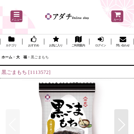
メニュー
カート
カテゴリ
おすすめ
お気に入り
ご利用案内
ログイン
問い合わせ
ホーム
>
大 福
>
黒ごまもち
黒ごまもち
[
1113572
]