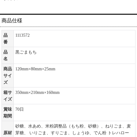
商品仕様
品
1113572
番
品
黒ごまもち
名
商品
120mm×80mm×25mm
サイ
ズ
箱サ
350mm×210mm×160mm
イズ
賞味
70日
期間
砂糖、水あめ、米粉調整品（もち粉、砂糖）、ねりごま、麦
原材
芽糖、 いりごま、すりごま、しょうゆ、でん粉 トレハロー